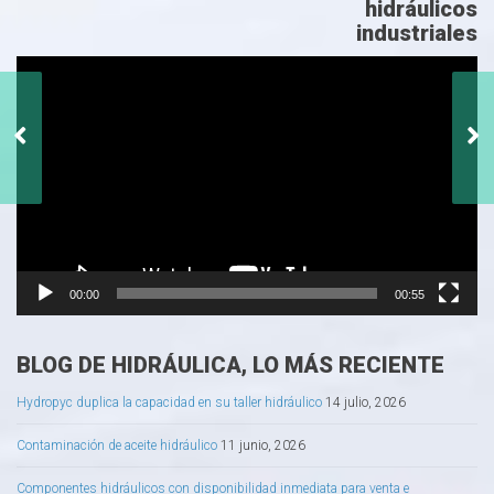
hidráulicos
industriales
Reproductor
de
vídeo
Hidráulica con
Servobombas vs.
hidráulica convencional
00:00
00:55
BLOG DE HIDRÁULICA, LO MÁS RECIENTE
Hydropyc duplica la capacidad en su taller hidráulico
14 julio, 2026
Contaminación de aceite hidráulico
11 junio, 2026
Componentes hidráulicos con disponibilidad inmediata para venta e